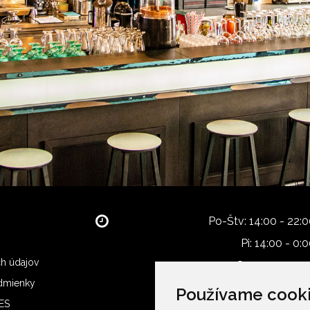
Po-Štv: 14:00 - 22:
Pi: 14:00 - 0:
h údajov
So: 12:00 - 0:
dmienky
Ne: 12:00 - 22:
Používame cook
IES