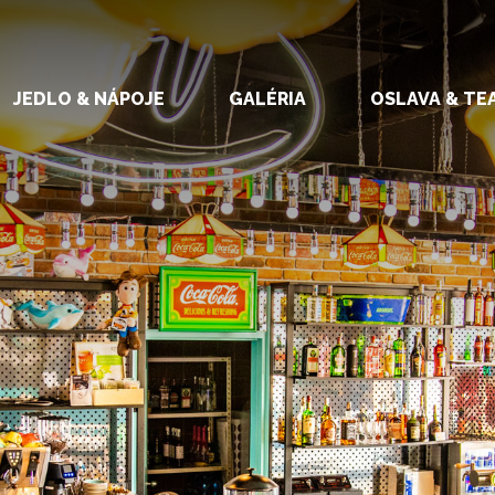
JEDLO & NÁPOJE
GALÉRIA
OSLAVA & TE