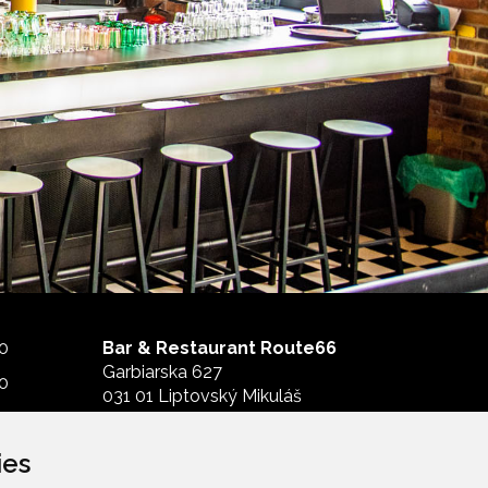
00
Bar & Restaurant Route66
Garbiarska 627
00
031 01 Liptovský Mikuláš
00
(
mapa)
00
ies
Tel.:
+421 911 992 966